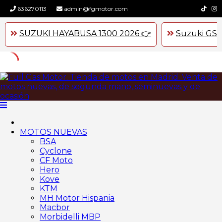
636270113
admin@fgmotor.com
SUZUKI HAYABUSA 1300 2026 👉
Suzuki GSX
Skip
to
content
MOTOS NUEVAS
BSA
Cyclone
CF Moto
Hero
Kove
KTM
MH Motor Hispania
Macbor
Morbidelli MBP