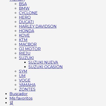
BSA
BMW
CYCLONE
HERO
DUCATI
HARLEY DAVIDSON
HONDA
KOVE
KTM
MACBOR
QJ MOTOR
RIEJU
SUZUKI
SUZUKI NUEVA
SUZUKI OCASIÓN
SYM
UM
VOGE
YAMAHA
ZONTES
Buscador
Mis favoritos
🛒