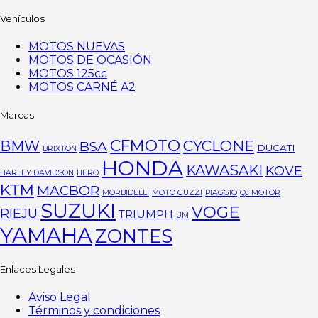
Vehículos
MOTOS NUEVAS
MOTOS DE OCASIÓN
MOTOS 125cc
MOTOS CARNÉ A2
Marcas
CFMOTO
CYCLONE
BMW
BSA
DUCATI
BRIXTON
HONDA
KAWASAKI
KOVE
HARLEY DAVIDSON
HERO
KTM
MACBOR
MORBIDELLI
MOTO GUZZI
PIAGGIO
QJ MOTOR
SUZUKI
VOGE
RIEJU
TRIUMPH
UM
YAMAHA
ZONTES
Enlaces Legales
Aviso Legal
Términos y condiciones