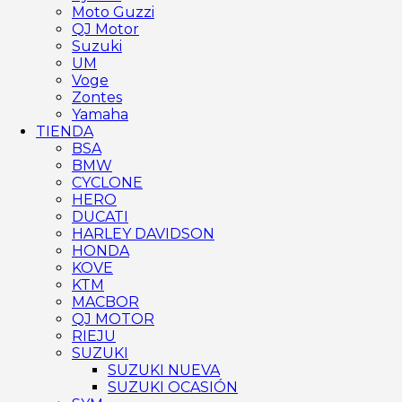
Moto Guzzi
QJ Motor
Suzuki
UM
Voge
Zontes
Yamaha
TIENDA
BSA
BMW
CYCLONE
HERO
DUCATI
HARLEY DAVIDSON
HONDA
KOVE
KTM
MACBOR
QJ MOTOR
RIEJU
SUZUKI
SUZUKI NUEVA
SUZUKI OCASIÓN