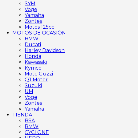
SYM
Voge
Yamaha
Zontes
Motos 125cc
MOTOS DE OCASIÓN
BMW
Ducati
Harley Davidson
Honda
Kawasaki
Kymco
Moto Guzzi
QJ Motor
Suzuki
UM
Voge
Zontes
Yamaha
TIENDA
BSA
BMW
CYCLONE