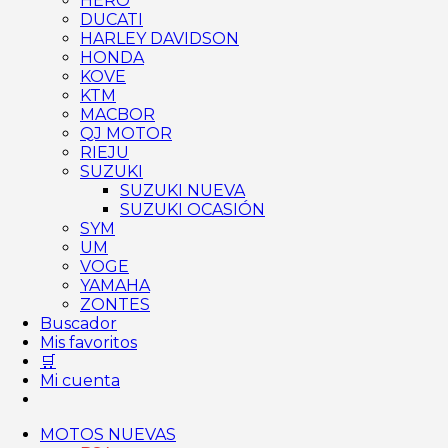
HERO
DUCATI
HARLEY DAVIDSON
HONDA
KOVE
KTM
MACBOR
QJ MOTOR
RIEJU
SUZUKI
SUZUKI NUEVA
SUZUKI OCASIÓN
SYM
UM
VOGE
YAMAHA
ZONTES
Buscador
Mis favoritos
🛒
Mi cuenta
MOTOS NUEVAS