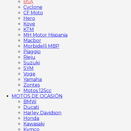
BSA
Cyclone
CF Moto
Hero
Kove
KTM
MH Motor Hispania
Macbor
Morbidelli MBP
Piaggio
Rieju
Suzuki
SYM
Voge
Yamaha
Zontes
Motos 125cc
MOTOS DE OCASIÓN
BMW
Ducati
Harley Davidson
Honda
Kawasaki
Kymco