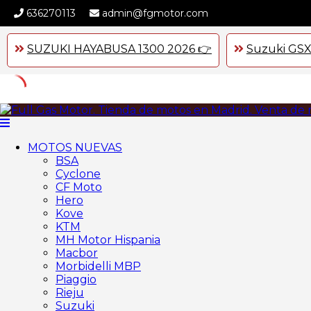
636270113
admin@fgmotor.com
SUZUKI HAYABUSA 1300 2026 👉
Suzuki GSX
Skip
to
content
MOTOS NUEVAS
BSA
Cyclone
CF Moto
Hero
Kove
KTM
MH Motor Hispania
Macbor
Morbidelli MBP
Piaggio
Rieju
Suzuki