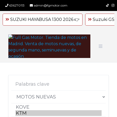
Skip
636270113
admin@fgmotor.com
to
content
SUZUKI HAYABUSA 1300 2026 👉
Suzuki GSX