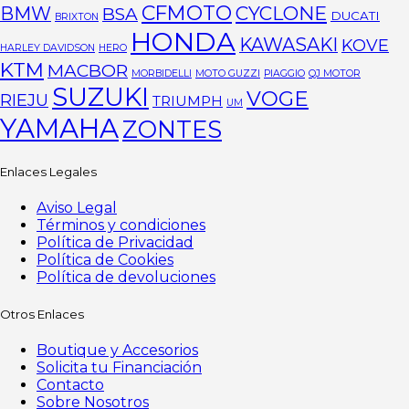
CFMOTO
CYCLONE
BMW
BSA
DUCATI
BRIXTON
HONDA
KAWASAKI
KOVE
HARLEY DAVIDSON
HERO
KTM
MACBOR
MORBIDELLI
MOTO GUZZI
PIAGGIO
QJ MOTOR
SUZUKI
VOGE
RIEJU
TRIUMPH
UM
YAMAHA
ZONTES
Enlaces Legales
Aviso Legal
Términos y condiciones
Política de Privacidad
Política de Cookies
Política de devoluciones
Otros Enlaces
Boutique y Accesorios
Solicita tu Financiación
Contacto
Sobre Nosotros