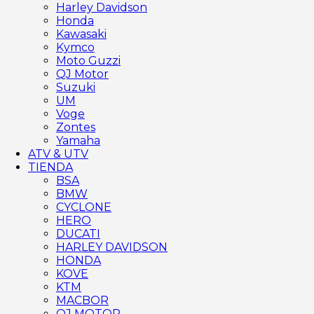
Harley Davidson
Honda
Kawasaki
Kymco
Moto Guzzi
QJ Motor
Suzuki
UM
Voge
Zontes
Yamaha
ATV & UTV
TIENDA
BSA
BMW
CYCLONE
HERO
DUCATI
HARLEY DAVIDSON
HONDA
KOVE
KTM
MACBOR
QJ MOTOR