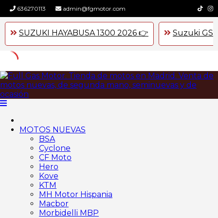
636270113
admin@fgmotor.com
SUZUKI HAYABUSA 1300 2026 👉
Suzuki GSX
Skip
to
content
MOTOS NUEVAS
BSA
Cyclone
CF Moto
Hero
Kove
KTM
MH Motor Hispania
Macbor
Morbidelli MBP