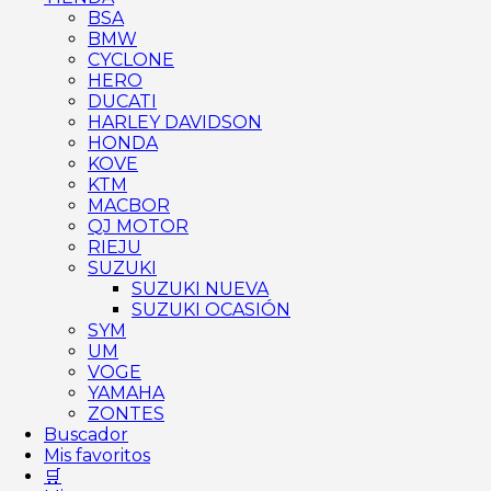
BSA
BMW
CYCLONE
HERO
DUCATI
HARLEY DAVIDSON
HONDA
KOVE
KTM
MACBOR
QJ MOTOR
RIEJU
SUZUKI
SUZUKI NUEVA
SUZUKI OCASIÓN
SYM
UM
VOGE
YAMAHA
ZONTES
Buscador
Mis favoritos
🛒