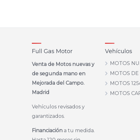
tiene
múltiples
variantes.
Las
opciones
se
pueden
Full Gas Motor
Vehículos
elegir
en
MOTOS NU
Venta de Motos nuevas y
la
MOTOS DE
de segunda mano en
página
Mejorada del Campo.
MOTOS 125
de
Madrid
producto
MOTOS CA
Vehículos revisados y
garantizados.
Financiación
a tu medida.
Hasta 120 meses sin