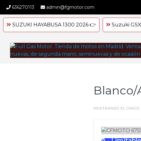
Skip
636270113
admin@fgmotor.com
to
content
SUZUKI HAYABUSA 1300 2026 👉
Suzuki GSX
Blanco/
MOSTRANDO EL ÚNICO
A - Limitabl