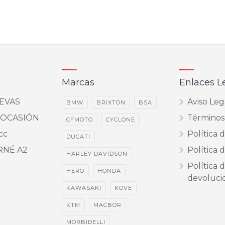
Marcas
Enlaces L
EVAS
Aviso Leg
BMW
BRIXTON
BSA
 OCASIÓN
Términos
CFMOTO
CYCLONE
cc
Política 
DUCATI
RNÉ A2
Política 
HARLEY DAVIDSON
Política 
HERO
HONDA
devoluci
KAWASAKI
KOVE
KTM
MACBOR
MORBIDELLI