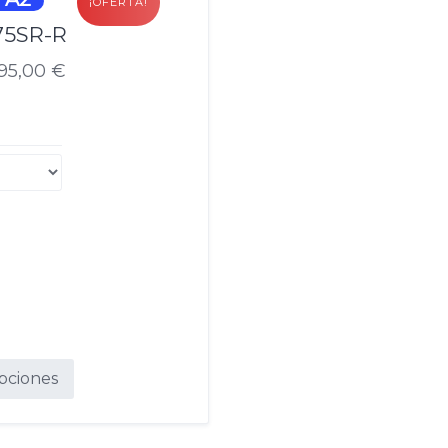
¡OFERTA!
5SR-R
495,00
€
pciones