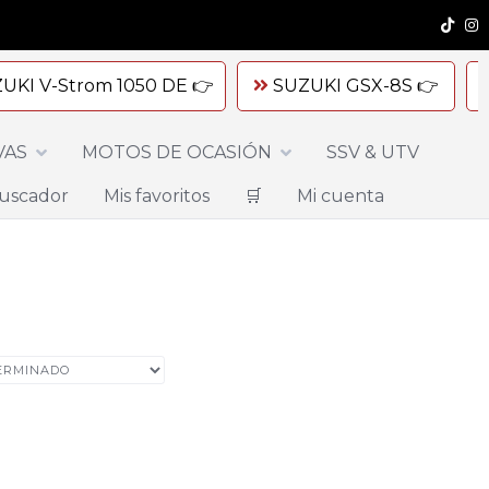
UKI V-Strom 1050 DE 👉
SUZUKI GSX-8S 👉
VAS
MOTOS DE OCASIÓN
SSV & UTV
uscador
Mis favoritos
🛒
Mi cuenta