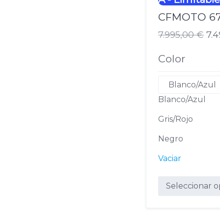
CFMOTO 67
7.995,00
€
7.
El
El
Color
precio
precio
original
actual
era:
es:
Blanco/Azul
7.995,00 €.
7.495,00 €.
Gris/Rojo
Negro
Vaciar
Seleccionar o
Este
producto