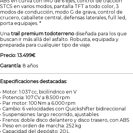
ABS en curva con IMU de 6 ejes, control de tracción
STCS en varios modos, pantalla TFT a todo color, 3
modos de conducción, modo G de grava, control de
crucero, caballete central, defensas laterales, full led,
porta equipajes. *
Una
trail premium todoterreno
diseñada para los que
buscan ir más allá del asfalto. Robusta, equipada y
preparada para cualquier tipo de viaje.
Precio: 13.499€
Garantía
: 8 años
Especificaciones destacadas:
• Motor: 1.037 cc, bicilíndrico en V
• Potencia: 107 CV a 8.500 rpm
• Par motor: 100 Nm a 6.000 rpm
• Cambio: 6 velocidades con Quickshifter bidireccional
• Suspensiones: largo recorrido, ajustables
• Frenos: doble disco delantero y disco trasero, con ABS
• Peso en orden de marcha: 252 kg
• Capacidad del depósito: 20 L