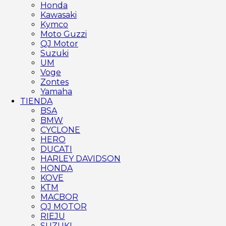
Honda
Kawasaki
Kymco
Moto Guzzi
QJ Motor
Suzuki
UM
Voge
Zontes
Yamaha
TIENDA
BSA
BMW
CYCLONE
HERO
DUCATI
HARLEY DAVIDSON
HONDA
KOVE
KTM
MACBOR
QJ MOTOR
RIEJU
SUZUKI