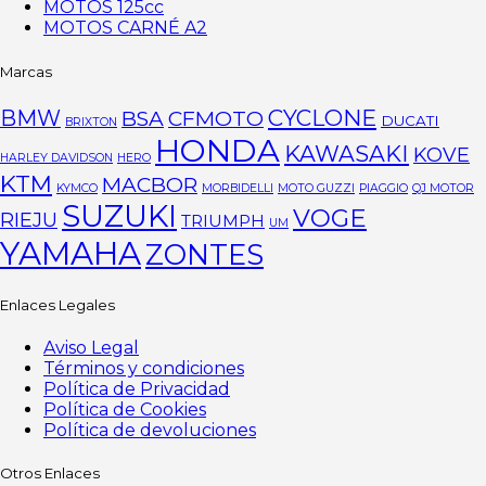
MOTOS 125cc
MOTOS CARNÉ A2
Marcas
CYCLONE
BMW
BSA
CFMOTO
DUCATI
BRIXTON
HONDA
KAWASAKI
KOVE
HARLEY DAVIDSON
HERO
KTM
MACBOR
KYMCO
MORBIDELLI
MOTO GUZZI
PIAGGIO
QJ MOTOR
SUZUKI
VOGE
RIEJU
TRIUMPH
UM
YAMAHA
ZONTES
Enlaces Legales
Aviso Legal
Términos y condiciones
Política de Privacidad
Política de Cookies
Política de devoluciones
Otros Enlaces