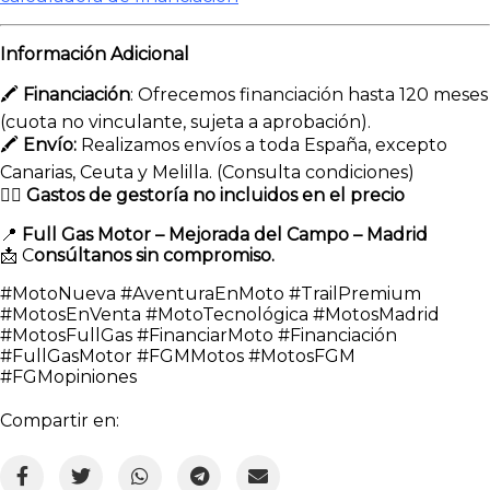
Información Adicional
🖍
Financiación
: Ofrecemos financiación hasta 120 meses
(cuota no vinculante, sujeta a aprobación).
🖍
Envío:
Realizamos envíos a toda España, excepto
Canarias, Ceuta y Melilla. (Consulta condiciones)
👉🏻
Gastos de gestoría no incluidos en el precio
📍
Full Gas Motor – Mejorada del Campo – Madrid
📩 C
onsúltanos sin compromiso.
#MotoNueva #AventuraEnMoto #TrailPremium
#MotosEnVenta #MotoTecnológica #MotosMadrid
#MotosFullGas #FinanciarMoto #Financiación
#FullGasMotor #FGMMotos #MotosFGM
#FGMopiniones
Compartir en: