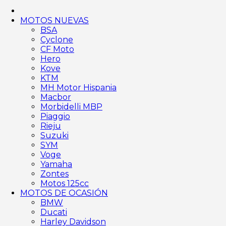
MOTOS NUEVAS
BSA
Cyclone
CF Moto
Hero
Kove
KTM
MH Motor Hispania
Macbor
Morbidelli MBP
Piaggio
Rieju
Suzuki
SYM
Voge
Yamaha
Zontes
Motos 125cc
MOTOS DE OCASIÓN
BMW
Ducati
Harley Davidson