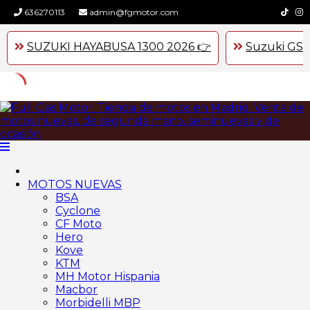
636270113
admin@fgmotor.com
SUZUKI HAYABUSA 1300 2026 👉
Suzuki GSX
Skip
to
content
MOTOS NUEVAS
BSA
Cyclone
CF Moto
Hero
Kove
KTM
MH Motor Hispania
Macbor
Morbidelli MBP