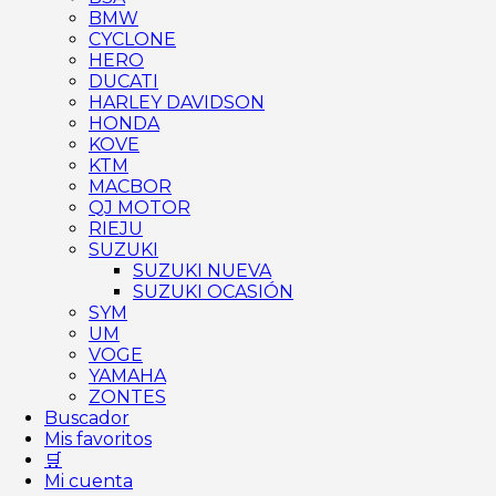
BMW
CYCLONE
HERO
DUCATI
HARLEY DAVIDSON
HONDA
KOVE
KTM
MACBOR
QJ MOTOR
RIEJU
SUZUKI
SUZUKI NUEVA
SUZUKI OCASIÓN
SYM
UM
VOGE
YAMAHA
ZONTES
Buscador
Mis favoritos
🛒
Mi cuenta