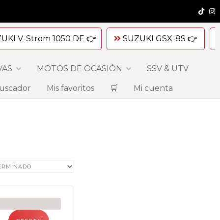
UKI V-Strom 1050 DE 👉
SUZUKI GSX-8S 👉
VAS
MOTOS DE OCASIÓN
SSV & UTV
uscador
Mis favoritos
🛒
Mi cuenta