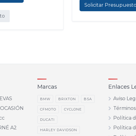
Solicitar Presupuest
ito
Marcas
Enlaces L
EVAS
Aviso Leg
BMW
BRIXTON
BSA
 OCASIÓN
Términos
CFMOTO
CYCLONE
cc
Política 
DUCATI
RNÉ A2
Política 
HARLEY DAVIDSON