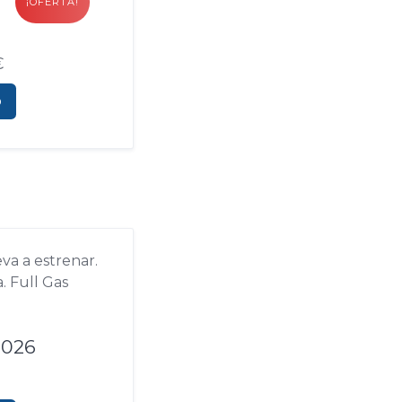
¡OFERTA!
€
o
2026