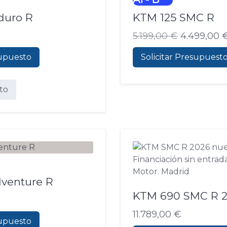
duro R
KTM 125 SMC R
5.199,00
€
4.499,00
El
El
supuesto
Solicitar Presupuest
precio
precio
original
actual
ito
era:
es:
5.199,00 €.
4.499,00 €.
venture R
KTM 690 SMC R 
11.789,00
€
supuesto