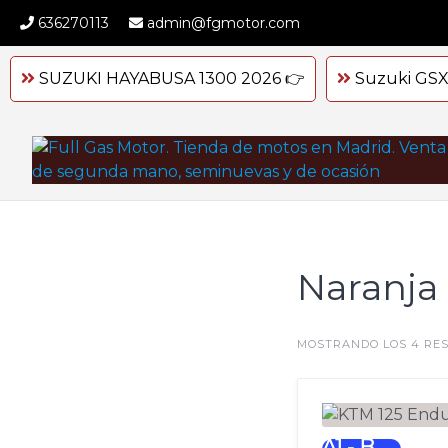
Skip
636270113
admin@fgmotor.com
to
content
SUZUKI HAYABUSA 1300 2026 👉
Suzuki GSX
Naranja
MOSTRANDO LOS 4 RE
A1 - B