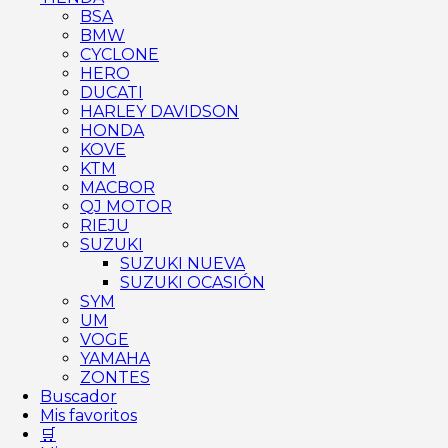
BSA
BMW
CYCLONE
HERO
DUCATI
HARLEY DAVIDSON
HONDA
KOVE
KTM
MACBOR
QJ MOTOR
RIEJU
SUZUKI
SUZUKI NUEVA
SUZUKI OCASIÓN
SYM
UM
VOGE
YAMAHA
ZONTES
Buscador
Mis favoritos
🛒