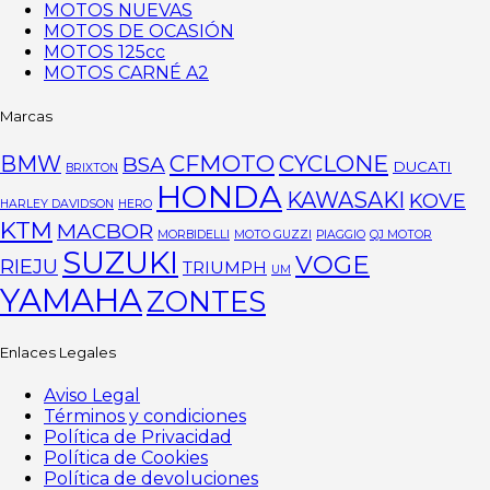
MOTOS NUEVAS
MOTOS DE OCASIÓN
MOTOS 125cc
MOTOS CARNÉ A2
Marcas
CFMOTO
CYCLONE
BMW
BSA
DUCATI
BRIXTON
HONDA
KAWASAKI
KOVE
HARLEY DAVIDSON
HERO
KTM
MACBOR
MORBIDELLI
MOTO GUZZI
PIAGGIO
QJ MOTOR
SUZUKI
VOGE
RIEJU
TRIUMPH
UM
YAMAHA
ZONTES
Enlaces Legales
Aviso Legal
Términos y condiciones
Política de Privacidad
Política de Cookies
Política de devoluciones