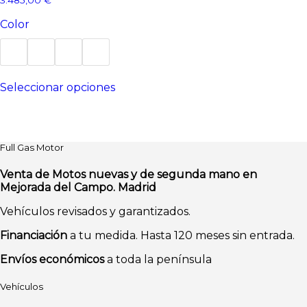
Color
Este
Seleccionar opciones
producto
tiene
múltiples
variantes.
Las
Full Gas Motor
opciones
se
Venta de Motos nuevas y de segunda mano en
pueden
Mejorada del Campo. Madrid
elegir
en
Vehículos revisados y garantizados.
la
página
Financiación
a tu medida. Hasta 120 meses sin entrada.
de
producto
Envíos económicos
a toda la península
Vehículos