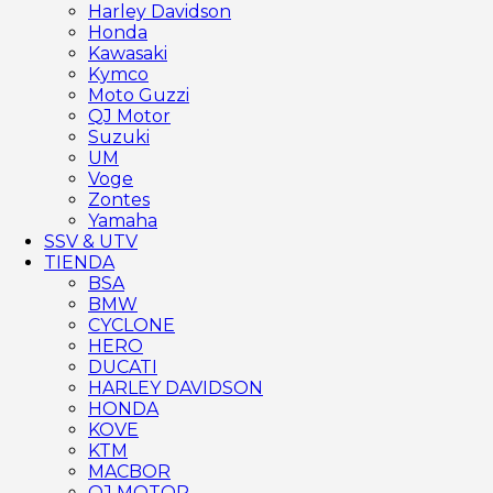
Harley Davidson
Honda
Kawasaki
Kymco
Moto Guzzi
QJ Motor
Suzuki
UM
Voge
Zontes
Yamaha
SSV & UTV
TIENDA
BSA
BMW
CYCLONE
HERO
DUCATI
HARLEY DAVIDSON
HONDA
KOVE
KTM
MACBOR
QJ MOTOR