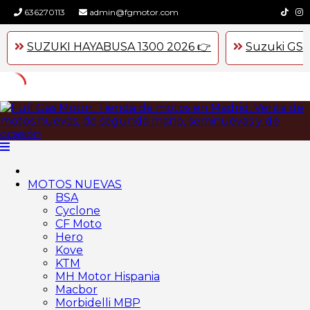
636270113
admin@fgmotor.com
SUZUKI HAYABUSA 1300 2026 👉
Suzuki GSX
Skip
to
content
MOTOS NUEVAS
BSA
Cyclone
CF Moto
Hero
Kove
KTM
MH Motor Hispania
Macbor
Morbidelli MBP