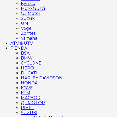
Kymco
Moto Guzzi
QJ Motor
Suzuki
UM
Voge
Zontes
Yamaha
ATV & UTV
TIENDA
BSA
BMW
CYCLONE
HERO
DUCATI
HARLEY DAVIDSON
HONDA
KOVE
KTM
MACBOR
QJ MOTOR
RIEJU
SUZUKI