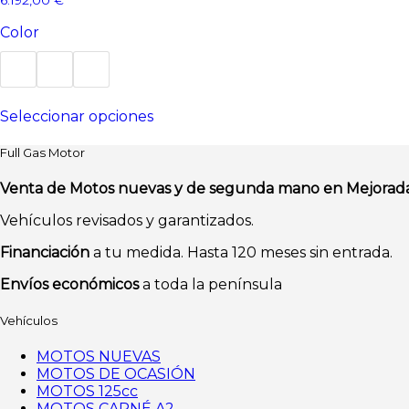
Color
Este
Seleccionar opciones
producto
tiene
múltiples
Full Gas Motor
variantes.
Las
Venta de Motos nuevas y de segunda mano en Mejorad
opciones
Vehículos revisados y garantizados.
se
pueden
Financiación
a tu medida. Hasta 120 meses sin entrada.
elegir
en
Envíos económicos
a toda la península
la
página
Vehículos
de
producto
MOTOS NUEVAS
MOTOS DE OCASIÓN
MOTOS 125cc
MOTOS CARNÉ A2