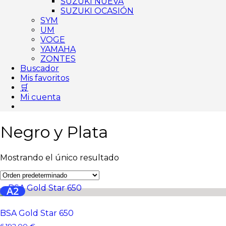
SUZUKI NUEVA
SUZUKI OCASIÓN
SYM
UM
VOGE
YAMAHA
ZONTES
Buscador
Mis favoritos
🛒
Mi cuenta
Negro y Plata
Mostrando el único resultado
A2
BSA Gold Star 650
6.192,00
€