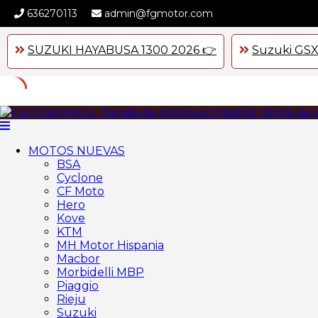
636270113
admin@fgmotor.com
SUZUKI HAYABUSA 1300 2026 👉
Suzuki GSX
Skip
to
content
MOTOS NUEVAS
BSA
Cyclone
CF Moto
Hero
Kove
KTM
MH Motor Hispania
Macbor
Morbidelli MBP
Piaggio
Rieju
Suzuki