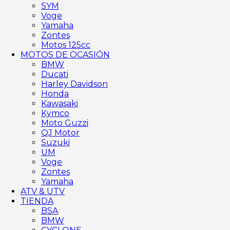
SYM
Voge
Yamaha
Zontes
Motos 125cc
MOTOS DE OCASIÓN
BMW
Ducati
Harley Davidson
Honda
Kawasaki
Kymco
Moto Guzzi
QJ Motor
Suzuki
UM
Voge
Zontes
Yamaha
ATV & UTV
TIENDA
BSA
BMW