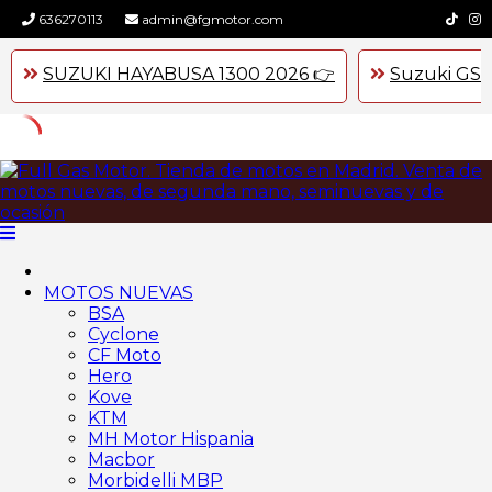
636270113
admin@fgmotor.com
SUZUKI HAYABUSA 1300 2026 👉
Suzuki GSX
Skip
to
content
MOTOS NUEVAS
BSA
Cyclone
CF Moto
Hero
Kove
KTM
MH Motor Hispania
Macbor
Morbidelli MBP