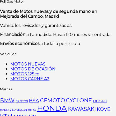
Full Gas Motor
Las
opciones
Venta de Motos nuevas y de segunda mano en
se
Mejorada del Campo. Madrid
pueden
elegir
Vehículos revisados y garantizados.
en
la
Financiación
a tu medida. Hasta 120 meses sin entrada.
página
de
Envíos económicos
a toda la península
producto
Vehículos
MOTOS NUEVAS
MOTOS DE OCASIÓN
MOTOS 125cc
MOTOS CARNÉ A2
Marcas
CFMOTO
CYCLONE
BMW
BSA
DUCATI
BRIXTON
HONDA
KAWASAKI
KOVE
HARLEY DAVIDSON
HERO
KTM