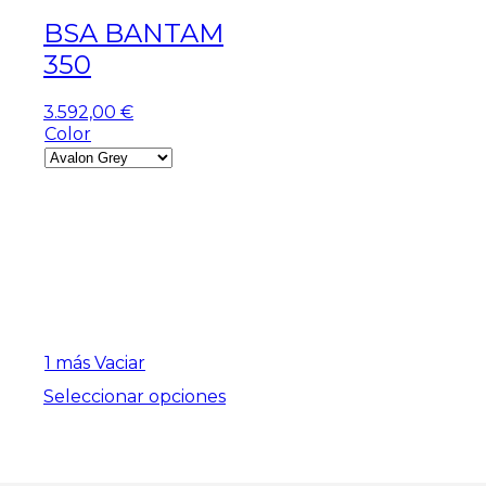
BSA BANTAM
350
3.592,00
€
Color
1 más
Vaciar
Este
Seleccionar opciones
producto
tiene
múltiples
variantes.