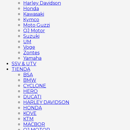
Harley Davidson
Honda
Kawasaki
Kymco
Moto Guzzi
QJ Motor
Suzuki
UM
Voge
Zontes
Yamaha
SSV & UTV
TIENDA
BSA
BMW
CYCLONE
HERO
DUCATI
HARLEY DAVIDSON
HONDA
KOVE
KTM
MACBOR
QJ MOTOR