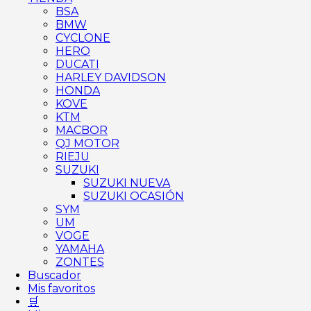
BSA
BMW
CYCLONE
HERO
DUCATI
HARLEY DAVIDSON
HONDA
KOVE
KTM
MACBOR
QJ MOTOR
RIEJU
SUZUKI
SUZUKI NUEVA
SUZUKI OCASIÓN
SYM
UM
VOGE
YAMAHA
ZONTES
Buscador
Mis favoritos
🛒