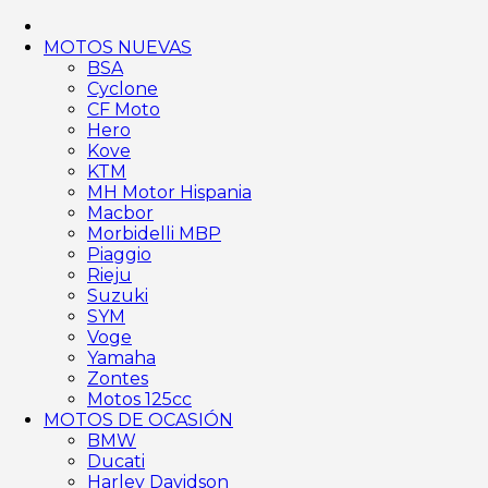
MOTOS NUEVAS
BSA
Cyclone
CF Moto
Hero
Kove
KTM
MH Motor Hispania
Macbor
Morbidelli MBP
Piaggio
Rieju
Suzuki
SYM
Voge
Yamaha
Zontes
Motos 125cc
MOTOS DE OCASIÓN
BMW
Ducati
Harley Davidson