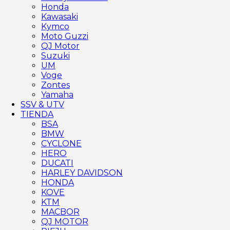
Honda
Kawasaki
Kymco
Moto Guzzi
QJ Motor
Suzuki
UM
Voge
Zontes
Yamaha
SSV & UTV
TIENDA
BSA
BMW
CYCLONE
HERO
DUCATI
HARLEY DAVIDSON
HONDA
KOVE
KTM
MACBOR
QJ MOTOR