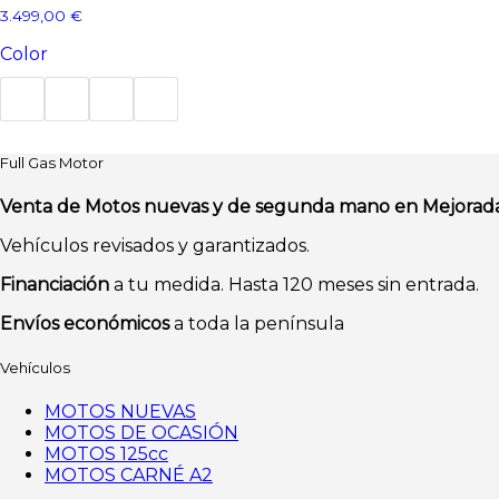
Las
3.499,00
€
opciones
se
Color
pueden
elegir
en
la
Este
página
producto
Full Gas Motor
de
tiene
producto
múltiples
Venta de Motos nuevas y de segunda mano en Mejorad
variantes.
Las
Vehículos revisados y garantizados.
opciones
Financiación
a tu medida. Hasta 120 meses sin entrada.
se
pueden
Envíos económicos
a toda la península
elegir
en
Vehículos
la
página
MOTOS NUEVAS
de
MOTOS DE OCASIÓN
producto
MOTOS 125cc
MOTOS CARNÉ A2