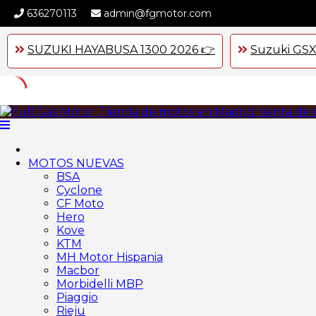
636270113
admin@fgmotor.com
SUZUKI HAYABUSA 1300 2026 👉
Suzuki GSX
Skip
to
content
MOTOS NUEVAS
BSA
Cyclone
CF Moto
Hero
Kove
KTM
MH Motor Hispania
Macbor
Morbidelli MBP
Piaggio
Rieju