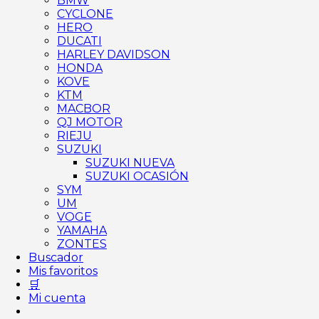
BMW
CYCLONE
HERO
DUCATI
HARLEY DAVIDSON
HONDA
KOVE
KTM
MACBOR
QJ MOTOR
RIEJU
SUZUKI
SUZUKI NUEVA
SUZUKI OCASIÓN
SYM
UM
VOGE
YAMAHA
ZONTES
Buscador
Mis favoritos
🛒
Mi cuenta