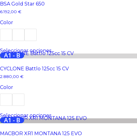
BSA Gold Star 650
6.192,00
€
Color
Este
Seleccionar opciones
producto
A1 - B
tiene
múltiples
CYCLONE Battlo 125cc 15 CV
variantes.
Las
2.880,00
€
opciones
se
Color
pueden
elegir
en
la
Este
página
Seleccionar opciones
producto
A1 - B
de
tiene
producto
múltiples
MACBOR XR1 MONTANA 125 EVO
variantes.