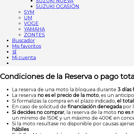
SUZUKI NUEVA
SUZUKI OCASIÓN
SYM
UM
VOGE
YAMAHA
ZONTES
Buscador
Mis favoritos
🛒
Mi cuenta
Condiciones de la Reserva
o pago tota
La reserva de una moto la bloquea durante
3 días 
La reserva
no es el precio de la moto
, es un anticip
Si formalizas la compra en el plazo indicado,
el tota
En caso de solicitud de
financiación denegada
por l
Si decides no comprar
, la reserva de la moto
no es 
un mínimo de 150€ y un máximo de 400€ en concepto
Si la moto resultase no disponible por causas ajenas 
hábiles