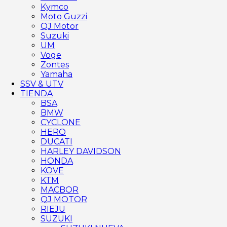
Kymco
Moto Guzzi
QJ Motor
Suzuki
UM
Voge
Zontes
Yamaha
SSV & UTV
TIENDA
BSA
BMW
CYCLONE
HERO
DUCATI
HARLEY DAVIDSON
HONDA
KOVE
KTM
MACBOR
QJ MOTOR
RIEJU
SUZUKI