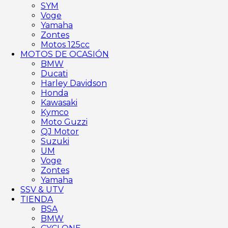
SYM
Voge
Yamaha
Zontes
Motos 125cc
MOTOS DE OCASIÓN
BMW
Ducati
Harley Davidson
Honda
Kawasaki
Kymco
Moto Guzzi
QJ Motor
Suzuki
UM
Voge
Zontes
Yamaha
SSV & UTV
TIENDA
BSA
BMW