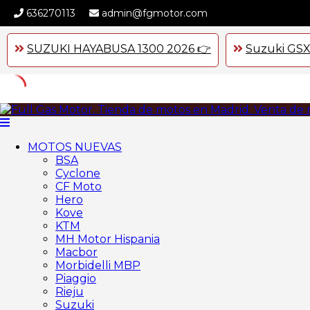
636270113
admin@fgmotor.com
SUZUKI HAYABUSA 1300 2026 👉
Suzuki GSX
Skip
to
content
MOTOS NUEVAS
BSA
Cyclone
CF Moto
Hero
Kove
KTM
MH Motor Hispania
Macbor
Morbidelli MBP
Piaggio
Rieju
Suzuki