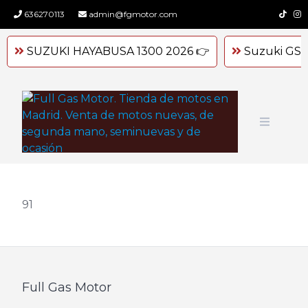
Skip
636270113
admin@fgmotor.com
to
content
SUZUKI HAYABUSA 1300 2026 👉
Suzuki GSX
91
Full Gas Motor