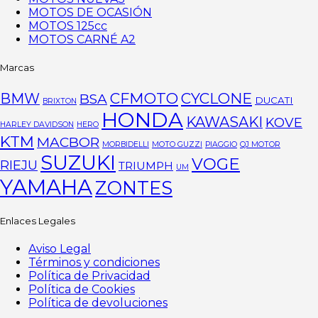
MOTOS DE OCASIÓN
MOTOS 125cc
MOTOS CARNÉ A2
Marcas
CFMOTO
CYCLONE
BMW
BSA
DUCATI
BRIXTON
HONDA
KAWASAKI
KOVE
HARLEY DAVIDSON
HERO
KTM
MACBOR
MORBIDELLI
MOTO GUZZI
PIAGGIO
QJ MOTOR
SUZUKI
VOGE
RIEJU
TRIUMPH
UM
YAMAHA
ZONTES
Enlaces Legales
Aviso Legal
Términos y condiciones
Política de Privacidad
Política de Cookies
Política de devoluciones