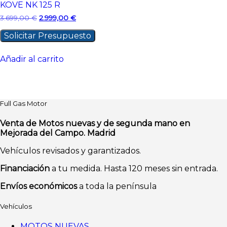
KOVE NK 125 R
El
El
3.699,00
€
2.999,00
€
precio
precio
original
actual
Solicitar Presupuesto
era:
es:
3.699,00 €.
2.999,00 €.
Añadir al carrito
Full Gas Motor
Venta de Motos nuevas y de segunda mano en
Mejorada del Campo. Madrid
Vehículos revisados y garantizados.
Financiación
a tu medida. Hasta 120 meses sin entrada.
Envíos económicos
a toda la península
Vehículos
MOTOS NUEVAS