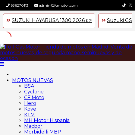
636270113
admin@fgmotor.com
SUZUKI HAYABUSA 1300 2026 👉
Suzuki GSX
Skip
to
content
MOTOS NUEVAS
BSA
Cyclone
CF Moto
Hero
Kove
KTM
MH Motor Hispania
Macbor
Morbidelli MBP