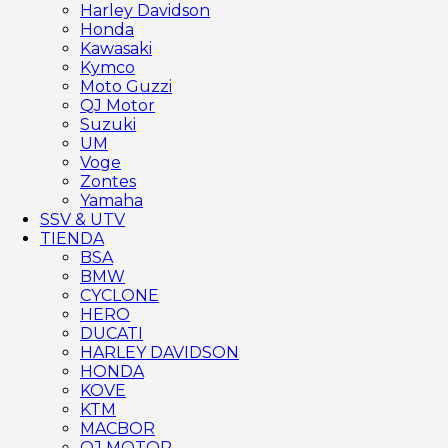
Harley Davidson
Honda
Kawasaki
Kymco
Moto Guzzi
QJ Motor
Suzuki
UM
Voge
Zontes
Yamaha
SSV & UTV
TIENDA
BSA
BMW
CYCLONE
HERO
DUCATI
HARLEY DAVIDSON
HONDA
KOVE
KTM
MACBOR
QJ MOTOR