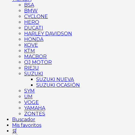
BSA
BMW
CYCLONE
HERO
DUCATI
HARLEY DAVIDSON
HONDA
KOVE
KTM
MACBOR
QJ MOTOR
RIEJU
SUZUKI
SUZUKI NUEVA
SUZUKI OCASIÓN
SYM
UM
VOGE
YAMAHA
ZONTES
Buscador
Mis favoritos
🛒