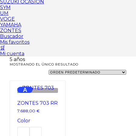
SUZUKI OCASIÓN
SYM
UM
VOGE
YAMAHA
ZONTES
Buscador
Mis favoritos
🛒
Mi cuenta
5 años
MOSTRANDO EL ÚNICO RESULTADO
A
ZONTES 703 RR
7.688,00
€
Color