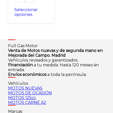
Seleccionar
opciones
Este
producto
tiene
múltiples
variantes.
Las
Full Gas Motor
opciones
Venta de Motos nuevas y de segunda mano en
se
Mejorada del Campo. Madrid
pueden
Vehículos revisados y garantizados.
elegir
Financiación
a tu medida. Hasta 120 meses sin
en
entrada.
la
Envíos económicos
a toda la península
página
de
Vehículos
producto
MOTOS NUEVAS
MOTOS DE OCASIÓN
MOTOS 125cc
MOTOS CARNÉ A2
Marcas