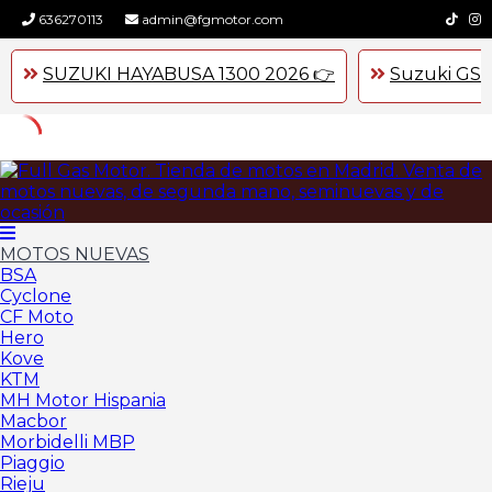
636270113
admin@fgmotor.com
SUZUKI HAYABUSA 1300 2026 👉
Suzuki GSX
Skip
to
content
MOTOS NUEVAS
BSA
Cyclone
CF Moto
Hero
Kove
KTM
MH Motor Hispania
Macbor
Morbidelli MBP
Piaggio
Rieju