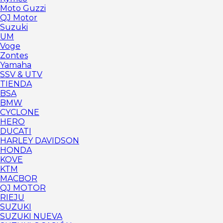
Moto Guzzi
QJ Motor
Suzuki
UM
Voge
Zontes
Yamaha
SSV & UTV
TIENDA
BSA
BMW
CYCLONE
HERO
DUCATI
HARLEY DAVIDSON
HONDA
KOVE
KTM
MACBOR
QJ MOTOR
RIEJU
SUZUKI
SUZUKI NUEVA