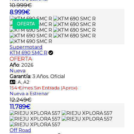
10.999€
8.999€
OFERTA
Supermotard
KTM 690 SMC R
OFERTA
Año
: 2026
Nueva
Garantía
: 3 Años. Oficial
: A, A2
154 €/mes Sin Entrada (Aprox)
Nueva a Estrenar
12.249€
11.789€
Off Road