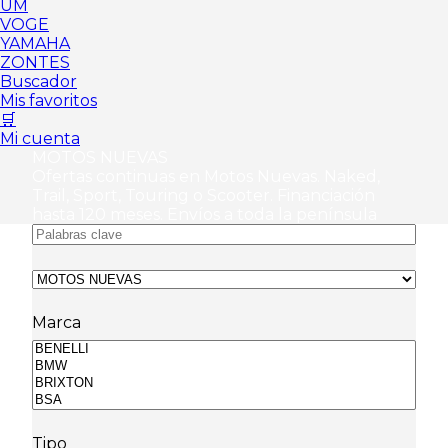
UM
VOGE
YAMAHA
ZONTES
Buscador
Mis favoritos
🛒
Mi cuenta
MOTOS NUEVAS
Ofertas continuas en Motos Nuevas. Naked,
Trail, Sport, Touring o Scooter. Financiación
hasta 120 meses. Envíos a toda la península
Marca
Tipo