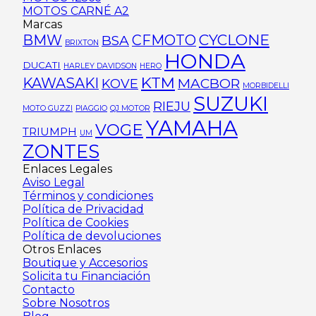
MOTOS CARNÉ A2
Marcas
CYCLONE
BMW
CFMOTO
BSA
BRIXTON
HONDA
DUCATI
HARLEY DAVIDSON
HERO
KTM
KAWASAKI
MACBOR
KOVE
MORBIDELLI
SUZUKI
RIEJU
MOTO GUZZI
PIAGGIO
QJ MOTOR
YAMAHA
VOGE
TRIUMPH
UM
ZONTES
Enlaces Legales
Aviso Legal
Términos y condiciones
Política de Privacidad
Política de Cookies
Política de devoluciones
Otros Enlaces
Boutique y Accesorios
Solicita tu Financiación
Contacto
Sobre Nosotros