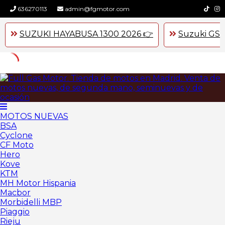
636270113
admin@fgmotor.com
SUZUKI HAYABUSA 1300 2026 👉
Suzuki GSX
Skip
to
content
MOTOS NUEVAS
BSA
Cyclone
CF Moto
Hero
Kove
KTM
MH Motor Hispania
Macbor
Morbidelli MBP
Piaggio
Rieju