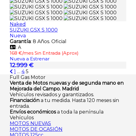
Naked
SUZUKI GSX S 1000
Nueva
Garantía
: 8 Años. Oficial
: A
168 €/mes Sin Entrada (Aprox)
Nueva a Estrenar
12.999 €
Paginación
1
…
4
5
de
Full Gas Motor
entradas
Venta de Motos nuevas y de segunda mano en
Mejorada del Campo. Madrid
Vehículos revisados y garantizados.
Financiación
a tu medida. Hasta 120 meses sin
entrada.
Envíos económicos
a toda la península
Vehículos
MOTOS NUEVAS
MOTOS DE OCASIÓN
MOTOS 125cc