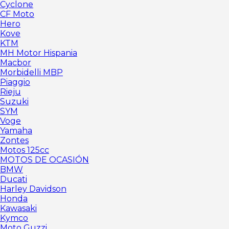
Cyclone
CF Moto
Hero
Kove
KTM
MH Motor Hispania
Macbor
Morbidelli MBP
Piaggio
Rieju
Suzuki
SYM
Voge
Yamaha
Zontes
Motos 125cc
MOTOS DE OCASIÓN
BMW
Ducati
Harley Davidson
Honda
Kawasaki
Kymco
Moto Guzzi