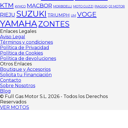
KTM
MACBOR
KYMCO
MORBIDELLI
MOTO GUZZI
PIAGGIO
QJ MOTOR
SUZUKI
VOGE
RIEJU
TRIUMPH
UM
YAMAHA
ZONTES
Enlaces Legales
Aviso Legal
Términos y condiciones
Política de Privacidad
Política de Cookies
Política de devoluciones
Otros Enlaces
Boutique y Accesorios
Solicita tu Financiación
Contacto
Sobre Nosotros
Blog
©️ Full Gas Motor S.L. 2026 - Todos los Derechos
Reservados
VER MOTOS