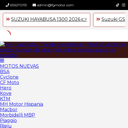
636270113
admin@fgmotor.com
SUZUKI HAYABUSA 1300 2026 👉
Suzuki GSX
Skip
to
content
MOTOS NUEVAS
BSA
Cyclone
CF Moto
Hero
Kove
KTM
MH Motor Hispania
Macbor
Morbidelli MBP
Piaggio
Rieju