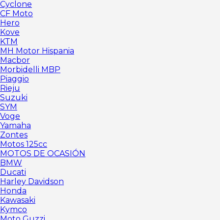
Cyclone
CF Moto
Hero
Kove
KTM
MH Motor Hispania
Macbor
Morbidelli MBP
Piaggio
Rieju
Suzuki
SYM
Voge
Yamaha
Zontes
Motos 125cc
MOTOS DE OCASIÓN
BMW
Ducati
Harley Davidson
Honda
Kawasaki
Kymco
Moto Guzzi