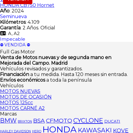
HONDA CB750 Hornet
Año
: 2024
Seminueva
Kilómetros
: 4.109
Garantía
: 2 Años. Oficial
: A, A2
Impecable
⛔️ VENDIDA ⛔️
Full Gas Motor
Venta de Motos nuevas y de segunda mano en
Mejorada del Campo. Madrid
Vehículos revisados y garantizados.
Financiación
a tu medida. Hasta 120 meses sin entrada.
Envíos económicos
a toda la península
Vehículos
MOTOS NUEVAS
MOTOS DE OCASIÓN
MOTOS 125cc
MOTOS CARNÉ A2
Marcas
CYCLONE
BMW
BSA
CFMOTO
DUCATI
BRIXTON
HONDA
KAWASAKI
KOVE
HARLEY DAVIDSON
HERO