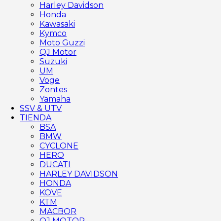
Harley Davidson
Honda
Kawasaki
Kymco
Moto Guzzi
QJ Motor
Suzuki
UM
Voge
Zontes
Yamaha
SSV & UTV
TIENDA
BSA
BMW
CYCLONE
HERO
DUCATI
HARLEY DAVIDSON
HONDA
KOVE
KTM
MACBOR
QJ MOTOR