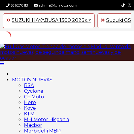
636270113
admin@fgmotor.com
SUZUKI HAYABUSA 1300 2026 👉
Suzuki GSX
Skip
to
content
MOTOS NUEVAS
BSA
Cyclone
CF Moto
Hero
Kove
KTM
MH Motor Hispania
Macbor
Morbidelli MBP