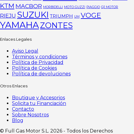
KTM
MACBOR
MORBIDELLI
MOTO GUZZI
PIAGGIO
QJ MOTOR
SUZUKI
VOGE
RIEJU
TRIUMPH
UM
YAMAHA
ZONTES
Enlaces Legales
Aviso Legal
Términos y condiciones
Política de Privacidad
Política de Cookies
Política de devoluciones
Otros Enlaces
Boutique y Accesorios
Solicita tu Financiación
Contacto
Sobre Nosotros
Blog
©️ Full Gas Motor S.L. 2026 - Todos los Derechos