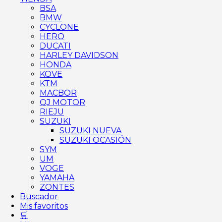
BSA
BMW
CYCLONE
HERO
DUCATI
HARLEY DAVIDSON
HONDA
KOVE
KTM
MACBOR
QJ MOTOR
RIEJU
SUZUKI
SUZUKI NUEVA
SUZUKI OCASIÓN
SYM
UM
VOGE
YAMAHA
ZONTES
Buscador
Mis favoritos
🛒