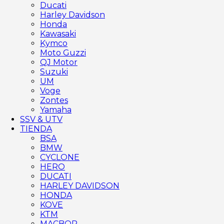
Ducati
Harley Davidson
Honda
Kawasaki
Kymco
Moto Guzzi
QJ Motor
Suzuki
UM
Voge
Zontes
Yamaha
SSV & UTV
TIENDA
BSA
BMW
CYCLONE
HERO
DUCATI
HARLEY DAVIDSON
HONDA
KOVE
KTM
MACBOR