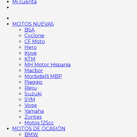
Mi cuenta
MOTOS NUEVAS
BSA
Cyclone
CF Moto
Hero
Kove
KTM
MH Motor Hispania
Macbor
Morbidelli MBP
Piaggio
Rieju
Suzuki
SYM
Voge
Yamaha
Zontes
Motos 125cc
MOTOS DE OCASIÓN
BMW