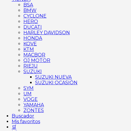
BSA
BMW
CYCLONE
HERO
DUCATI
HARLEY DAVIDSON
HONDA
KOVE
KTM
MACBOR
QJ MOTOR
RIEJU
SUZUKI
SUZUKI NUEVA
SUZUKI OCASIÓN
SYM
UM
VOGE
YAMAHA
ZONTES
Buscador
Mis favoritos
🛒