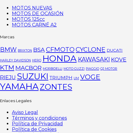
MOTOS NUEVAS
MOTOS DE OCASIÓN
MOTOS 125cc
MOTOS CARNÉ A2
Marcas
CFMOTO
CYCLONE
BMW
BSA
DUCATI
BRIXTON
HONDA
KAWASAKI
KOVE
HARLEY DAVIDSON
HERO
KTM
MACBOR
MORBIDELLI
MOTO GUZZI
PIAGGIO
QJ MOTOR
SUZUKI
VOGE
RIEJU
TRIUMPH
UM
YAMAHA
ZONTES
Enlaces Legales
Aviso Legal
Términos y condiciones
Política de Privacidad
Política de Cookies