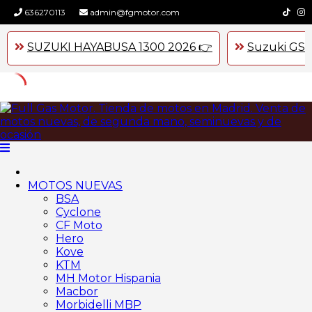
636270113
admin@fgmotor.com
SUZUKI HAYABUSA 1300 2026 👉
Suzuki GSX
Skip
to
content
MOTOS NUEVAS
BSA
Cyclone
CF Moto
Hero
Kove
KTM
MH Motor Hispania
Macbor
Morbidelli MBP