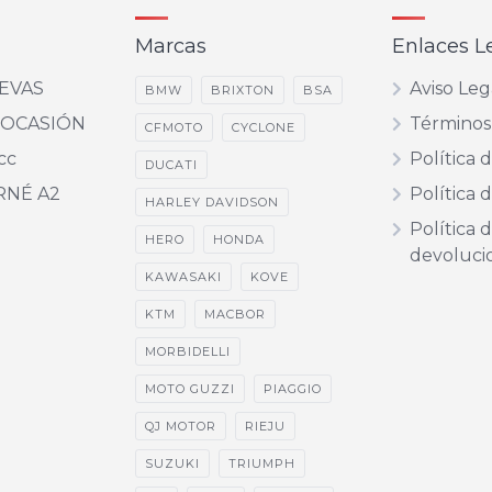
Marcas
Enlaces L
EVAS
Aviso Leg
BMW
BRIXTON
BSA
 OCASIÓN
Términos
CFMOTO
CYCLONE
cc
Política 
DUCATI
RNÉ A2
Política 
HARLEY DAVIDSON
Política 
HERO
HONDA
devoluci
KAWASAKI
KOVE
KTM
MACBOR
MORBIDELLI
MOTO GUZZI
PIAGGIO
QJ MOTOR
RIEJU
SUZUKI
TRIUMPH