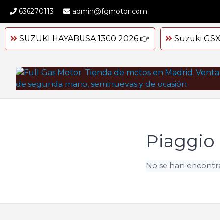
Skip
636270113
admin@fgmotor.com
to
content
SUZUKI HAYABUSA 1300 2026 👉
Suzuki GSX
Piaggio
No se han encontr