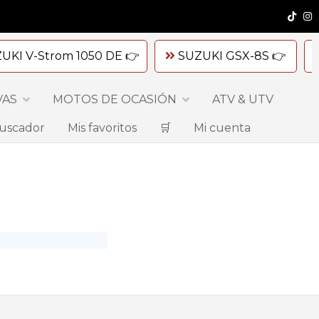
UKI V-Strom 1050 DE 👉
SUZUKI GSX-8S 👉
VAS
MOTOS DE OCASIÓN
ATV & UTV
uscador
Mis favoritos
🛒
Mi cuenta