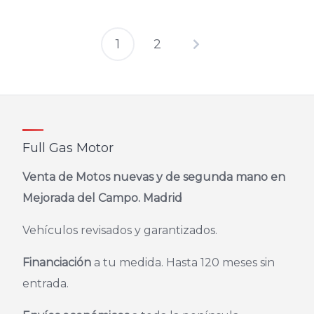
producto
se
tiene
pueden
múltiples
1
2
elegir
variantes.
en
Las
la
opciones
página
se
de
pueden
producto
elegir
Full Gas Motor
en
la
Venta de Motos nuevas y de segunda mano en
página
Mejorada del Campo. Madrid
de
producto
Vehículos revisados y garantizados.
Financiación
a tu medida. Hasta 120 meses sin
entrada.