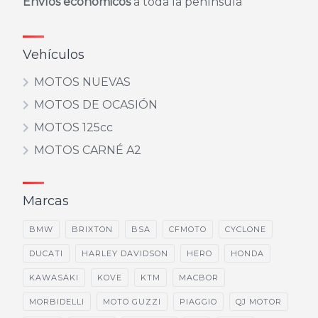
Envíos económicos
a toda la península
Vehículos
MOTOS NUEVAS
MOTOS DE OCASIÓN
MOTOS 125cc
MOTOS CARNÉ A2
Marcas
BMW
BRIXTON
BSA
CFMOTO
CYCLONE
DUCATI
HARLEY DAVIDSON
HERO
HONDA
KAWASAKI
KOVE
KTM
MACBOR
MORBIDELLI
MOTO GUZZI
PIAGGIO
QJ MOTOR