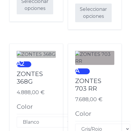
Seleccionar
opciones
Seleccionar
opciones
Este
producto
Este
tiene
producto
múltiples
tiene
variantes.
múltiples
Las
variantes.
opciones
Las
A2
se
opciones
A
ZONTES
pueden
se
ZONTES
elegir
368G
pueden
en
703 RR
elegir
4.888,00
€
la
en
7.688,00
€
página
la
Color
de
página
Color
producto
de
producto