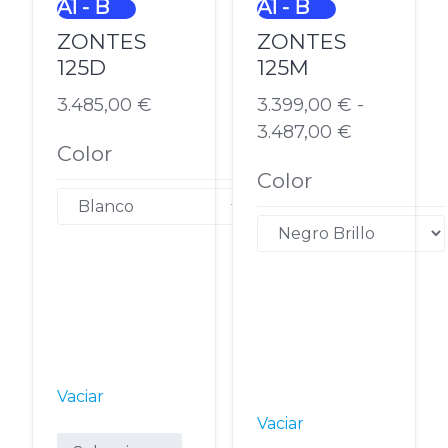
A1 - B
A1 - B
ZONTES
ZONTES
125D
125M
3.485,00
€
3.399,00
€
-
3.487,00
€
Color
Rango
Color
de
precios:
desde
3.399,00 €
hasta
3.487,00 €
Vaciar
Vaciar