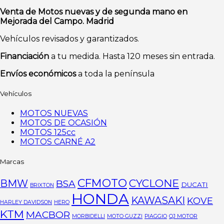
Venta de Motos nuevas y de segunda mano en
Mejorada del Campo. Madrid
Vehículos revisados y garantizados.
Financiación
a tu medida. Hasta 120 meses sin entrada.
Envíos económicos
a toda la península
Vehículos
MOTOS NUEVAS
MOTOS DE OCASIÓN
MOTOS 125cc
MOTOS CARNÉ A2
Marcas
CFMOTO
CYCLONE
BMW
BSA
DUCATI
BRIXTON
HONDA
KAWASAKI
KOVE
HARLEY DAVIDSON
HERO
KTM
MACBOR
MORBIDELLI
MOTO GUZZI
PIAGGIO
QJ MOTOR