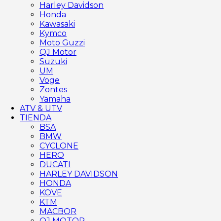
Harley Davidson
Honda
Kawasaki
Kymco
Moto Guzzi
QJ Motor
Suzuki
UM
Voge
Zontes
Yamaha
ATV & UTV
TIENDA
BSA
BMW
CYCLONE
HERO
DUCATI
HARLEY DAVIDSON
HONDA
KOVE
KTM
MACBOR
QJ MOTOR