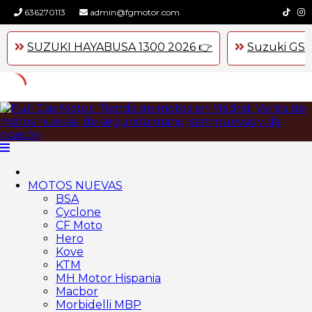
636270113
admin@fgmotor.com
SUZUKI HAYABUSA 1300 2026 👉
Suzuki GSX
Skip
to
content
MOTOS NUEVAS
BSA
Cyclone
CF Moto
Hero
Kove
KTM
MH Motor Hispania
Macbor
Morbidelli MBP