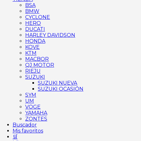
BSA
BMW
CYCLONE
HERO
DUCATI
HARLEY DAVIDSON
HONDA
KOVE
KTM
MACBOR
QJ MOTOR
RIEJU
SUZUKI
SUZUKI NUEVA
SUZUKI OCASIÓN
SYM
UM
VOGE
YAMAHA
ZONTES
Buscador
Mis favoritos
🛒