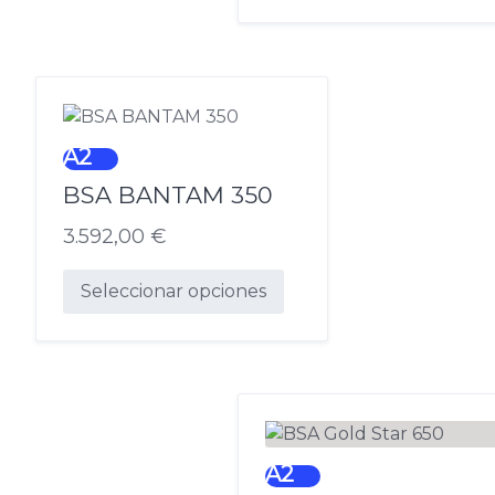
A2
BSA BANTAM 350
3.592,00
€
Seleccionar opciones
Este
producto
tiene
múltiples
variantes.
Las
A2
opciones