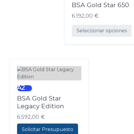
BSA Gold Star 650
se
pueden
6.192,00
€
elegir
en
Seleccionar opciones
la
Este
página
producto
de
tiene
producto
múltiples
variantes.
Las
opciones
A2
se
BSA Gold Star
pueden
elegir
Legacy Edition
en
6.592,00
€
la
página
Solicitar Presupuesto
de