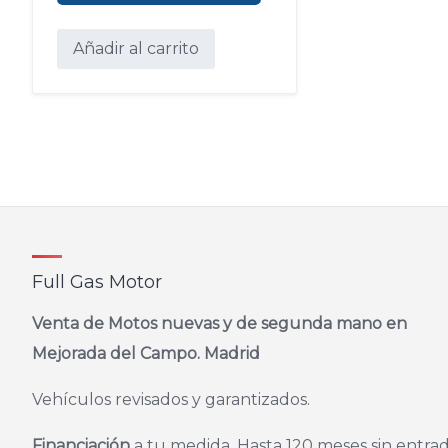
producto
Añadir al carrito
Full Gas Motor
Venta de Motos nuevas y de segunda mano en
Mejorada del Campo. Madrid
Vehículos revisados y garantizados.
Financiación
a tu medida. Hasta 120 meses sin entrad