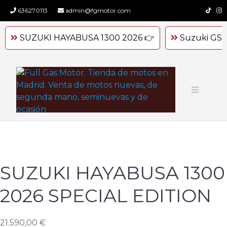
Skip
636270113
admin@fgmotor.com
to
content
SUZUKI HAYABUSA 1300 2026 👉
Suzuki GSX
SUZUKI HAYABUSA 1300
2026 SPECIAL EDITION
21.590,00
€