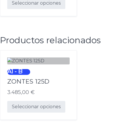
Seleccionar opciones
Este
producto
tiene
múltiples
Productos relacionados
variantes.
Las
opciones
se
pueden
A1 - B
elegir
ZONTES 125D
en
la
3.485,00
€
página
de
Seleccionar opciones
producto
Este
producto
tiene