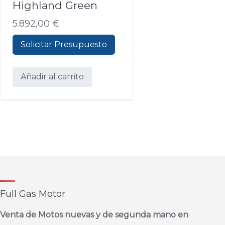
elegir
Highland Green
en
5.892,00
€
la
página
Solicitar Presupuesto
de
producto
Añadir al carrito
Full Gas Motor
Venta de Motos nuevas y de segunda mano en