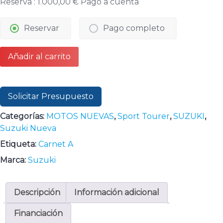
Reserva :
1.000,00
€
Pago a cuenta
Reservar
Pago completo
SUZUKI
Añadir al carrito
HAYABUSA
1300
2026
Solicitar Presupuesto
SPECIAL
EDITION
Categorías:
MOTOS NUEVAS
,
Sport Tourer
,
SUZUKI
,
cantidad
Suzuki Nueva
Etiqueta:
Carnet A
Marca:
Suzuki
Descripción
Información adicional
Financiación