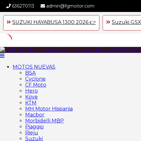
636270113
admin@fgmotor.com
SUZUKI HAYABUSA 1300 2026 👉
Suzuki GSX
Skip
to
content
MOTOS NUEVAS
BSA
Cyclone
CF Moto
Hero
Kove
KTM
MH Motor Hispania
Macbor
Morbidelli MBP
Piaggio
Rieju
Suzuki