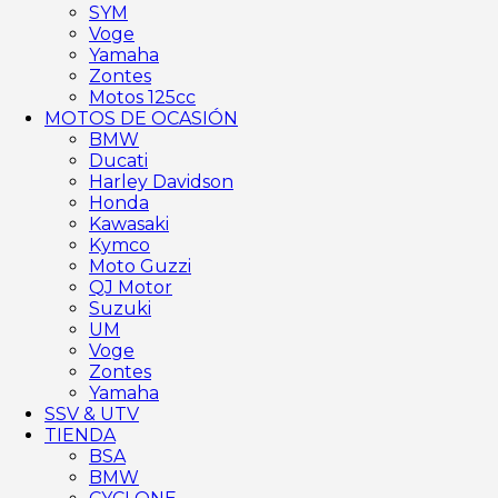
SYM
Voge
Yamaha
Zontes
Motos 125cc
MOTOS DE OCASIÓN
BMW
Ducati
Harley Davidson
Honda
Kawasaki
Kymco
Moto Guzzi
QJ Motor
Suzuki
UM
Voge
Zontes
Yamaha
SSV & UTV
TIENDA
BSA
BMW