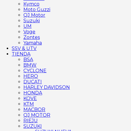
Kymco
Moto Guzzi
QJ Motor
Suzuki
UM
Voge
Zontes
Yamaha
SSV & UTV
TIENDA
BSA
BMW
CYCLONE
HERO
DUCATI
HARLEY DAVIDSON
HONDA
KOVE
KTM
MACBOR
QJ MOTOR
RIEJU
SUZUKI