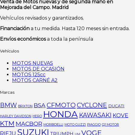
Venta de Motos nuevas y de segunda mano en
Mejorada del Campo. Madrid
Vehículos revisados y garantizados.
Financiación
a tu medida. Hasta 120 meses sin entrada.
Envíos económicos
a toda la península
Vehículos
MOTOS NUEVAS
MOTOS DE OCASIÓN
MOTOS 125cc
MOTOS CARNÉ A2
Marcas
CFMOTO
CYCLONE
BMW
BSA
DUCATI
BRIXTON
HONDA
KAWASAKI
KOVE
HARLEY DAVIDSON
HERO
KTM
MACBOR
MORBIDELLI
MOTO GUZZI
PIAGGIO
QJ MOTOR
SUZUKI
VOGE
RIEJU
TRIUMPH
UM