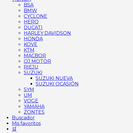
BSA
BMW
CYCLONE
HERO
DUCATI
HARLEY DAVIDSON
HONDA
KOVE
KTM
MACBOR
QJ MOTOR
RIEJU
SUZUKI
SUZUKI NUEVA
SUZUKI OCASIÓN
SYM
UM
VOGE
YAMAHA
ZONTES
Buscador
Mis favoritos
🛒