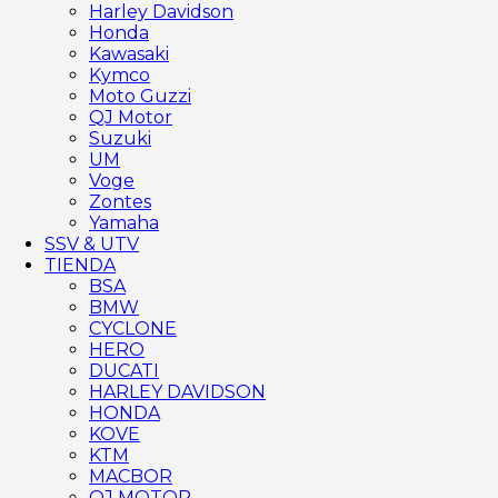
Harley Davidson
Honda
Kawasaki
Kymco
Moto Guzzi
QJ Motor
Suzuki
UM
Voge
Zontes
Yamaha
SSV & UTV
TIENDA
BSA
BMW
CYCLONE
HERO
DUCATI
HARLEY DAVIDSON
HONDA
KOVE
KTM
MACBOR
QJ MOTOR