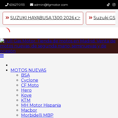
636270113
admin@fgmotor.com
SUZUKI HAYABUSA 1300 2026 👉
Suzuki GSX
Skip
to
content
MOTOS NUEVAS
BSA
Cyclone
CF Moto
Hero
Kove
KTM
MH Motor Hispania
Macbor
Morbidelli MBP