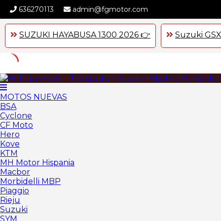
636270113
admin@fgmotor.com
SUZUKI HAYABUSA 1300 2026 👉
Suzuki GSX
Skip
to
content
MOTOS NUEVAS
BSA
Cyclone
CF Moto
Hero
Kove
KTM
MH Motor Hispania
Macbor
Morbidelli MBP
Piaggio
Rieju
Suzuki
SYM