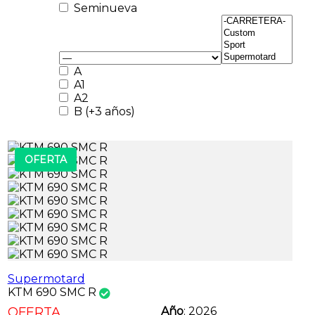
Seminueva
A
A1
A2
B (+3 años)
OFERTA
Supermotard
KTM 690 SMC R
OFERTA
Año
: 2026