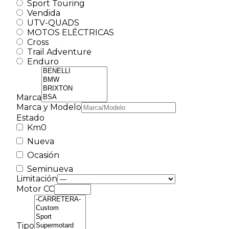
Sport Touring
Vendida
UTV-QUADS
MOTOS ELÉCTRICAS
Cross
Trail Adventure
Enduro
Marca
Marca y Modelo
Estado
Km0
Nueva
Ocasión
Seminueva
Limitación
Motor CC
Tipo