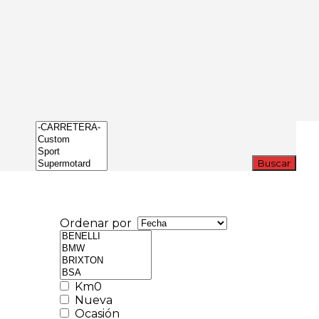
Buscar
Ordenar por
Km0
Nueva
Ocasión