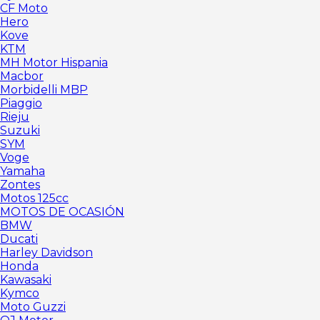
CF Moto
Hero
Kove
KTM
MH Motor Hispania
Macbor
Morbidelli MBP
Piaggio
Rieju
Suzuki
SYM
Voge
Yamaha
Zontes
Motos 125cc
MOTOS DE OCASIÓN
BMW
Ducati
Harley Davidson
Honda
Kawasaki
Kymco
Moto Guzzi