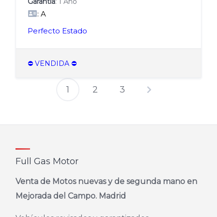
Garantía
: 1 Año
: A
Perfecto Estado
⛔️ VENDIDA ⛔️
1
2
3
Paginación
de
entradas
Full Gas Motor
Venta de Motos nuevas y de segunda mano en
Mejorada del Campo. Madrid