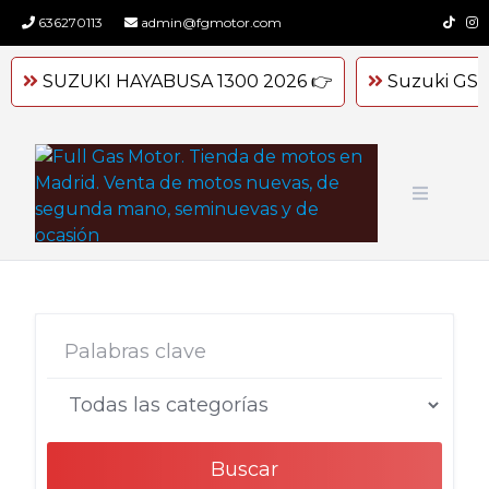
Skip
636270113
admin@fgmotor.com
to
content
SUZUKI HAYABUSA 1300 2026 👉
Suzuki GSX
Buscar