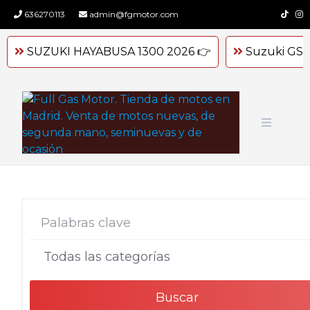
Skip
636270113
admin@fgmotor.com
to
content
SUZUKI HAYABUSA 1300 2026 👉
Suzuki GSX
Buscar