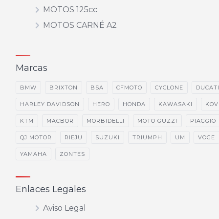
MOTOS 125cc
MOTOS CARNÉ A2
Marcas
BMW
BRIXTON
BSA
CFMOTO
CYCLONE
DUCAT
HARLEY DAVIDSON
HERO
HONDA
KAWASAKI
KOV
KTM
MACBOR
MORBIDELLI
MOTO GUZZI
PIAGGIO
QJ MOTOR
RIEJU
SUZUKI
TRIUMPH
UM
VOGE
YAMAHA
ZONTES
Enlaces Legales
Aviso Legal