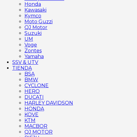
Honda
Kawasaki
Kymco
Moto Guzzi
QJ Motor
Suzuki
UM
Voge
Zontes
Yamaha
SSV & UTV
TIENDA
BSA
BMW
CYCLONE
HERO
DUCATI
HARLEY DAVIDSON
HONDA
KOVE
KTM
MACBOR
QJ MOTOR