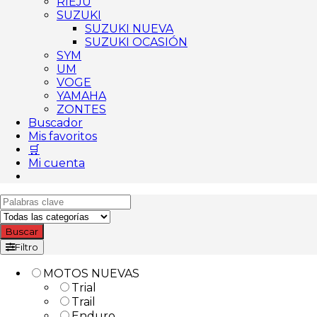
RIEJU
SUZUKI
SUZUKI NUEVA
SUZUKI OCASIÓN
SYM
UM
VOGE
YAMAHA
ZONTES
Buscador
Mis favoritos
🛒
Mi cuenta
Buscar
Filtro
MOTOS NUEVAS
Trial
Trail
Enduro