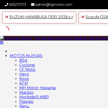
636270113
admin@fgmotor.com
SUZUKI HAYABUSA 1300 2026 👉
Suzuki GSX
Skip
to
content
MOTOS NUEVAS
BSA
Cyclone
CF Moto
Hero
Kove
KTM
MH Motor Hispania
Macbor
Morbidelli MBP
Piaggio
Rieju