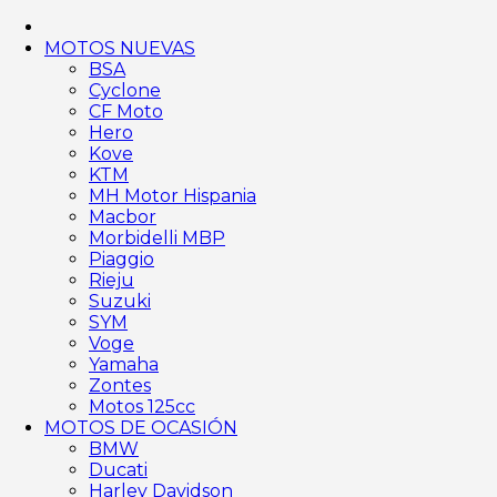
MOTOS NUEVAS
BSA
Cyclone
CF Moto
Hero
Kove
KTM
MH Motor Hispania
Macbor
Morbidelli MBP
Piaggio
Rieju
Suzuki
SYM
Voge
Yamaha
Zontes
Motos 125cc
MOTOS DE OCASIÓN
BMW
Ducati
Harley Davidson