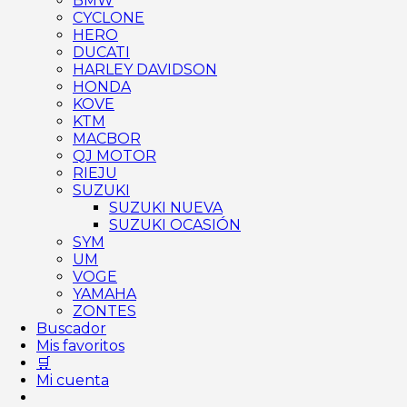
BMW
CYCLONE
HERO
DUCATI
HARLEY DAVIDSON
HONDA
KOVE
KTM
MACBOR
QJ MOTOR
RIEJU
SUZUKI
SUZUKI NUEVA
SUZUKI OCASIÓN
SYM
UM
VOGE
YAMAHA
ZONTES
Buscador
Mis favoritos
🛒
Mi cuenta