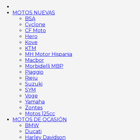
MOTOS NUEVAS
BSA
Cyclone
CF Moto
Hero
Kove
KTM
MH Motor Hispania
Macbor
Morbidelli MBP
Piaggio
Rieju
Suzuki
SYM
Voge
Yamaha
Zontes
Motos 125cc
MOTOS DE OCASIÓN
BMW
Ducati
Harley Davidson