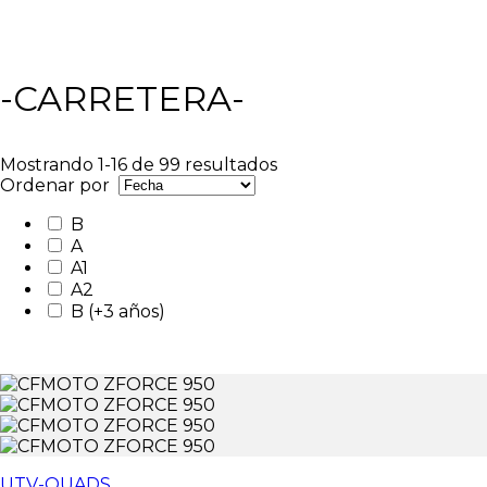
-CARRETERA-
Mostrando 1-16 de 99 resultados
Ordenar por
B
A
A1
A2
B (+3 años)
UTV-QUADS