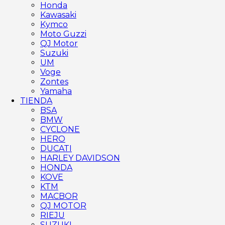
Honda
Kawasaki
Kymco
Moto Guzzi
QJ Motor
Suzuki
UM
Voge
Zontes
Yamaha
TIENDA
BSA
BMW
CYCLONE
HERO
DUCATI
HARLEY DAVIDSON
HONDA
KOVE
KTM
MACBOR
QJ MOTOR
RIEJU
SUZUKI