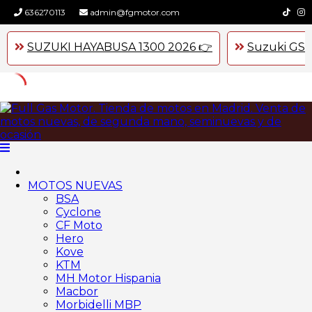
636270113
admin@fgmotor.com
SUZUKI HAYABUSA 1300 2026 👉
Suzuki GSX
Skip
to
content
MOTOS NUEVAS
BSA
Cyclone
CF Moto
Hero
Kove
KTM
MH Motor Hispania
Macbor
Morbidelli MBP