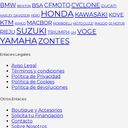
CYCLONE
BMW
CFMOTO
BSA
DUCATI
BRIXTON
HONDA
KAWASAKI
KOVE
HARLEY DAVIDSON
HERO
KTM
MACBOR
KYMCO
MORBIDELLI
MOTO GUZZI
PIAGGIO
QJ MOTOR
SUZUKI
VOGE
RIEJU
TRIUMPH
UM
YAMAHA
ZONTES
Enlaces Legales
Aviso Legal
Términos y condiciones
Política de Privacidad
Política de Cookies
Política de devoluciones
Otros Enlaces
Boutique y Accesorios
Solicita tu Financiación
Contacto
Sobre Nosotros