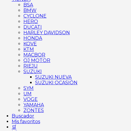
BSA
BMW
CYCLONE
HERO
DUCATI
HARLEY DAVIDSON
HONDA
KOVE
KTM
MACBOR
QJ MOTOR
RIEJU
SUZUKI
SUZUKI NUEVA
SUZUKI OCASIÓN
SYM
UM
VOGE
YAMAHA
ZONTES
Buscador
Mis favoritos
🛒