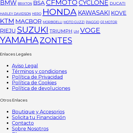
CFMOTO
CYCLONE
BMW
BSA
DUCATI
BRIXTON
HONDA
KAWASAKI
KOVE
HARLEY DAVIDSON
HERO
KTM
MACBOR
MORBIDELLI
MOTO GUZZI
PIAGGIO
QJ MOTOR
SUZUKI
VOGE
RIEJU
TRIUMPH
UM
YAMAHA
ZONTES
Enlaces Legales
Aviso Legal
Términos y condiciones
Política de Privacidad
Política de Cookies
Política de devoluciones
Otros Enlaces
Boutique y Accesorios
Solicita tu Financiación
Contacto
Sobre Nosotros