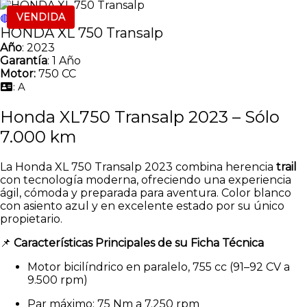
VENDIDA
🔴 VENDIDA 🔴
HONDA XL 750 Transalp
Año
: 2023
Garantía
: 1 Año
Motor:
750 CC
: A
Honda XL750 Transalp 2023 – Sólo
7.000 km
La Honda XL 750 Transalp 2023 combina herencia
trail
con tecnología moderna, ofreciendo una experiencia
ágil, cómoda y preparada para aventura. Color blanco
con asiento azul y en excelente estado por su único
propietario.
📌
Características Principales de su Ficha Técnica
Motor bicilíndrico en paralelo, 755 cc (91–92 CV a
9.500 rpm)
Par máximo: 75 Nm a 7.250 rpm