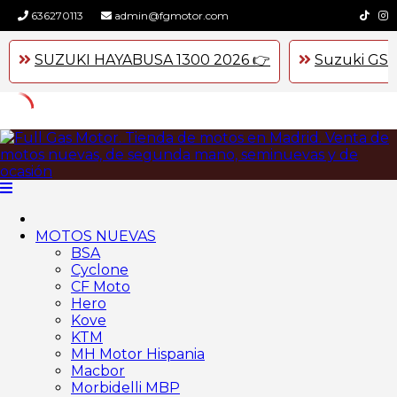
636270113
admin@fgmotor.com
SUZUKI HAYABUSA 1300 2026 👉
Suzuki GSX
Skip
to
content
MOTOS NUEVAS
BSA
Cyclone
CF Moto
Hero
Kove
KTM
MH Motor Hispania
Macbor
Morbidelli MBP