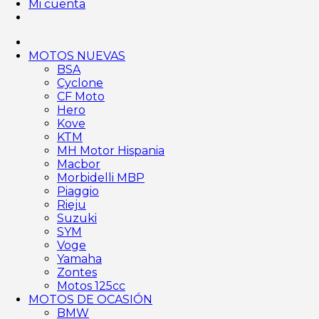
Mi cuenta
MOTOS NUEVAS
BSA
Cyclone
CF Moto
Hero
Kove
KTM
MH Motor Hispania
Macbor
Morbidelli MBP
Piaggio
Rieju
Suzuki
SYM
Voge
Yamaha
Zontes
Motos 125cc
MOTOS DE OCASIÓN
BMW