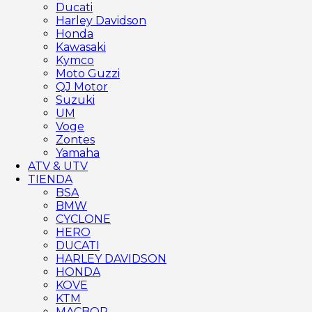
Ducati
Harley Davidson
Honda
Kawasaki
Kymco
Moto Guzzi
QJ Motor
Suzuki
UM
Voge
Zontes
Yamaha
ATV & UTV
TIENDA
BSA
BMW
CYCLONE
HERO
DUCATI
HARLEY DAVIDSON
HONDA
KOVE
KTM
MACBOR