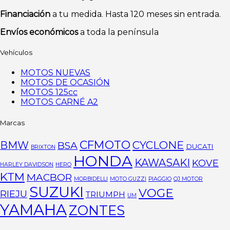
Financiación
a tu medida. Hasta 120 meses sin entrada.
Envíos económicos
a toda la península
Vehículos
MOTOS NUEVAS
MOTOS DE OCASIÓN
MOTOS 125cc
MOTOS CARNÉ A2
Marcas
CFMOTO
CYCLONE
BMW
BSA
DUCATI
BRIXTON
HONDA
KAWASAKI
KOVE
HARLEY DAVIDSON
HERO
KTM
MACBOR
MORBIDELLI
MOTO GUZZI
PIAGGIO
QJ MOTOR
SUZUKI
VOGE
RIEJU
TRIUMPH
UM
YAMAHA
ZONTES