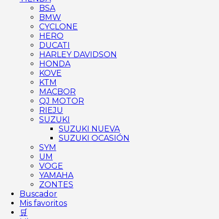
BSA
BMW
CYCLONE
HERO
DUCATI
HARLEY DAVIDSON
HONDA
KOVE
KTM
MACBOR
QJ MOTOR
RIEJU
SUZUKI
SUZUKI NUEVA
SUZUKI OCASIÓN
SYM
UM
VOGE
YAMAHA
ZONTES
Buscador
Mis favoritos
🛒