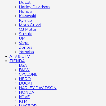
Ducati
Harley Davidson
Honda
Kawasaki
Kymco
Moto Guzzi
QJ Motor
Suzuki
UM
Voge
Zontes
Yamaha
ATV & UTV
TIENDA
BSA
BMW
CYCLONE
HERO
DUCATI
HARLEY DAVIDSON
HONDA
KOVE
KTM
MACBOR