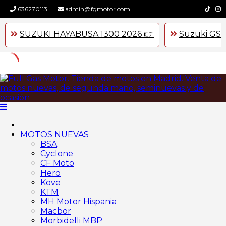
636270113
admin@fgmotor.com
SUZUKI HAYABUSA 1300 2026 👉
Suzuki GSX
Skip
to
content
MOTOS NUEVAS
BSA
Cyclone
CF Moto
Hero
Kove
KTM
MH Motor Hispania
Macbor
Morbidelli MBP