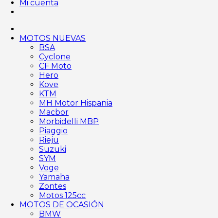
Mi cuenta
MOTOS NUEVAS
BSA
Cyclone
CF Moto
Hero
Kove
KTM
MH Motor Hispania
Macbor
Morbidelli MBP
Piaggio
Rieju
Suzuki
SYM
Voge
Yamaha
Zontes
Motos 125cc
MOTOS DE OCASIÓN
BMW