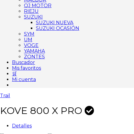
QJ MOTOR
RIEJU
SUZUKI
SUZUKI NUEVA
SUZUKI OCASIÓN
SYM
UM
VOGE
YAMAHA
ZONTES
Buscador
Mis favoritos
🛒
Mi cuenta
Trail
KOVE 800 X PRO
Detalles