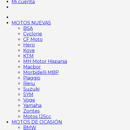
Mi cuenta
MOTOS NUEVAS
BSA
Cyclone
CF Moto
Hero
Kove
KTM
MH Motor Hispania
Macbor
Morbidelli MBP
Piaggio
Rieju
Suzuki
SYM
Voge
Yamaha
Zontes
Motos 125cc
MOTOS DE OCASIÓN
BMW