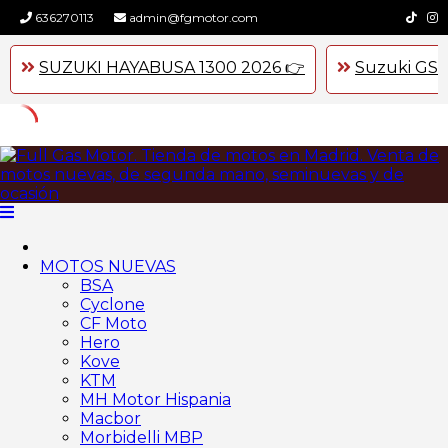
636270113
admin@fgmotor.com
SUZUKI HAYABUSA 1300 2026 👉
Suzuki GSX
Skip
to
content
MOTOS NUEVAS
BSA
Cyclone
CF Moto
Hero
Kove
KTM
MH Motor Hispania
Macbor
Morbidelli MBP