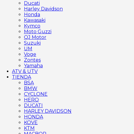
Ducati
Harley Davidson
Honda
Kawasaki
Kymco
Moto Guzzi
QJ Motor
Suzuki
UM
Voge
Zontes
Yamaha
ATV & UTV
TIENDA
BSA
BMW
CYCLONE
HERO
DUCATI
HARLEY DAVIDSON
HONDA
KOVE
KTM
MACBOR