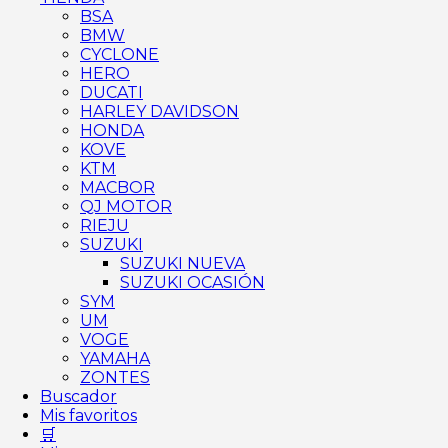
BSA
BMW
CYCLONE
HERO
DUCATI
HARLEY DAVIDSON
HONDA
KOVE
KTM
MACBOR
QJ MOTOR
RIEJU
SUZUKI
SUZUKI NUEVA
SUZUKI OCASIÓN
SYM
UM
VOGE
YAMAHA
ZONTES
Buscador
Mis favoritos
🛒