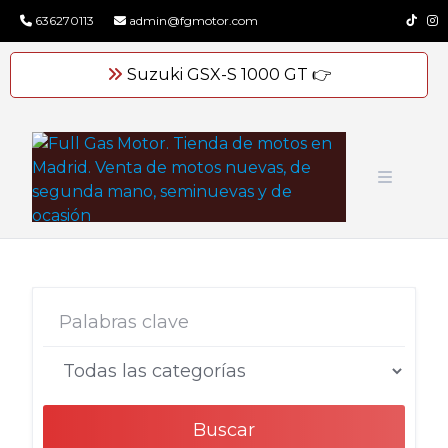
Skip
636270113
admin@fgmotor.com
to
content
Suzuki GSX-S 1000 GT 👉
Buscar