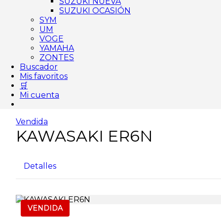
SUZUKI NUEVA
SUZUKI OCASIÓN
SYM
UM
VOGE
YAMAHA
ZONTES
Buscador
Mis favoritos
🛒
Mi cuenta
Vendida
KAWASAKI ER6N
Detalles
VENDIDA