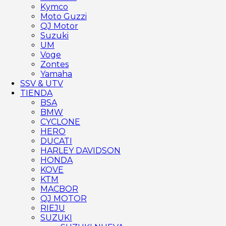
Kymco
Moto Guzzi
QJ Motor
Suzuki
UM
Voge
Zontes
Yamaha
SSV & UTV
TIENDA
BSA
BMW
CYCLONE
HERO
DUCATI
HARLEY DAVIDSON
HONDA
KOVE
KTM
MACBOR
QJ MOTOR
RIEJU
SUZUKI