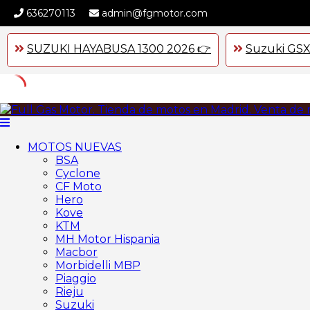
636270113
admin@fgmotor.com
SUZUKI HAYABUSA 1300 2026 👉
Suzuki GSX
Skip
to
content
MOTOS NUEVAS
BSA
Cyclone
CF Moto
Hero
Kove
KTM
MH Motor Hispania
Macbor
Morbidelli MBP
Piaggio
Rieju
Suzuki