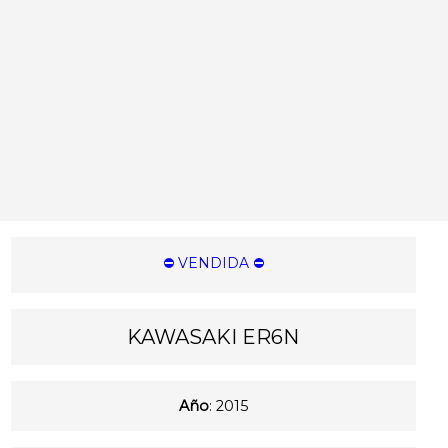
⛔️ VENDIDA ⛔️
KAWASAKI ER6N
Año
: 2015