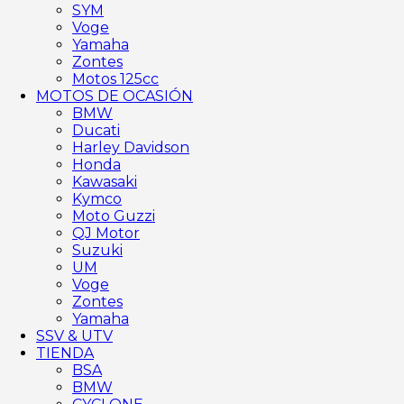
SYM
Voge
Yamaha
Zontes
Motos 125cc
MOTOS DE OCASIÓN
BMW
Ducati
Harley Davidson
Honda
Kawasaki
Kymco
Moto Guzzi
QJ Motor
Suzuki
UM
Voge
Zontes
Yamaha
SSV & UTV
TIENDA
BSA
BMW