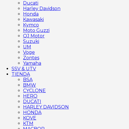
Ducati
Harley Davidson
Honda
Kawasaki
Kymco
Moto Guzzi
QJ Motor
Suzuki
UM
Voge
Zontes
Yamaha
SSV & UTV
TIENDA
BSA
BMW
CYCLONE
HERO
DUCATI
HARLEY DAVIDSON
HONDA
KOVE
KTM
MACBOR