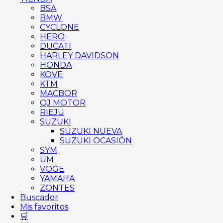
BSA
BMW
CYCLONE
HERO
DUCATI
HARLEY DAVIDSON
HONDA
KOVE
KTM
MACBOR
QJ MOTOR
RIEJU
SUZUKI
SUZUKI NUEVA
SUZUKI OCASIÓN
SYM
UM
VOGE
YAMAHA
ZONTES
Buscador
Mis favoritos
🛒