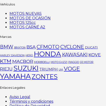
Vehículos
MOTOS NUEVAS
MOTOS DE OCASIÓN
MOTOS 125cc
MOTOS CARNÉ A2
Marcas
CFMOTO
CYCLONE
BMW
BSA
DUCATI
BRIXTON
HONDA
KAWASAKI
KOVE
HARLEY DAVIDSON
HERO
KTM
MACBOR
MORBIDELLI
MOTO GUZZI
PIAGGIO
QJ MOTOR
SUZUKI
VOGE
RIEJU
TRIUMPH
UM
YAMAHA
ZONTES
Enlaces Legales
Aviso Legal
Términos y condiciones
Política de Privacidad