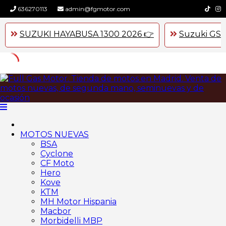
636270113
admin@fgmotor.com
SUZUKI HAYABUSA 1300 2026 👉
Suzuki GSX
Skip
to
content
MOTOS NUEVAS
BSA
Cyclone
CF Moto
Hero
Kove
KTM
MH Motor Hispania
Macbor
Morbidelli MBP