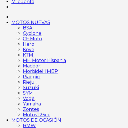
Mi cuenta
MOTOS NUEVAS
BSA
Cyclone
CF Moto
Hero
Kove
KTM
MH Motor Hispania
Macbor
Morbidelli MBP
Piaggio
Rieju
Suzuki
SYM
Voge
Yamaha
Zontes
Motos 125cc
MOTOS DE OCASIÓN
BMW