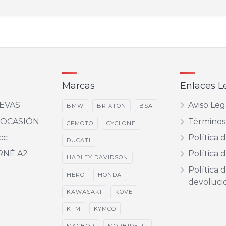
Marcas
Enlaces L
EVAS
Aviso Leg
BMW
BRIXTON
BSA
 OCASIÓN
Términos
CFMOTO
CYCLONE
cc
Política 
DUCATI
RNÉ A2
Política 
HARLEY DAVIDSON
Política 
HERO
HONDA
devoluci
KAWASAKI
KOVE
KTM
KYMCO