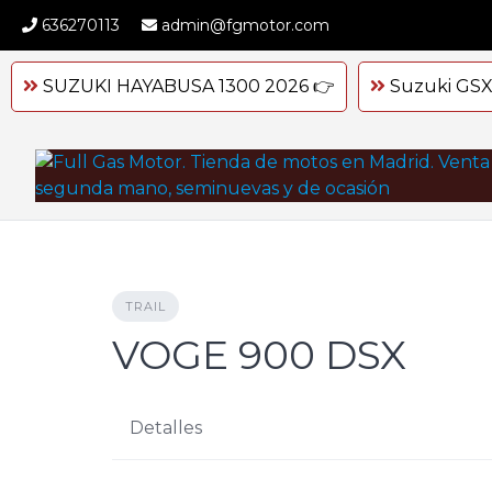
Skip
636270113
admin@fgmotor.com
to
content
SUZUKI HAYABUSA 1300 2026 👉
Suzuki GSX
TRAIL
VOGE 900 DSX
Detalles