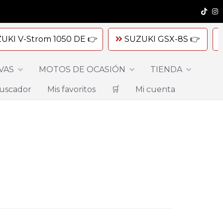
UKI V-Strom 1050 DE 👉
SUZUKI GSX-8S 👉
VAS
MOTOS DE OCASIÓN
TIENDA
uscador
Mis favoritos
🛒
Mi cuenta